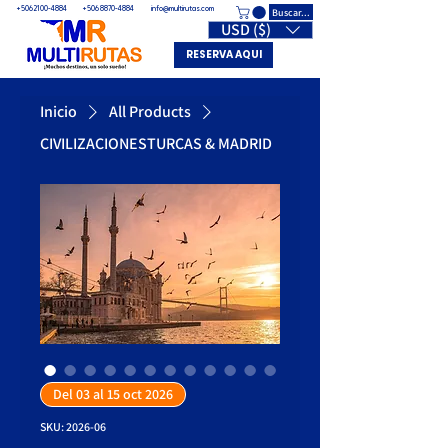
Buscar...
+506 2100-4884
+506 8870-4884
info@multirutas.com
USD ($)
ME
RESERVA AQUI
NU
Inicio
All Products
CIVILIZACIONESTURCAS & MADRID
Del 03 al 15 oct 2026
SKU: 2026-06